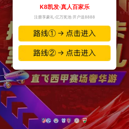
K8凯发·真人百家乐
注册享豪礼·亿万奖池·开户送8888